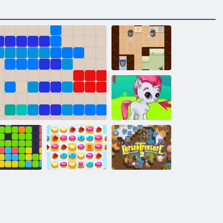
Sneaky James
Jeux de Bubble
Onze onze
1212!
Cookie Crush 2
Trésor maudit 2