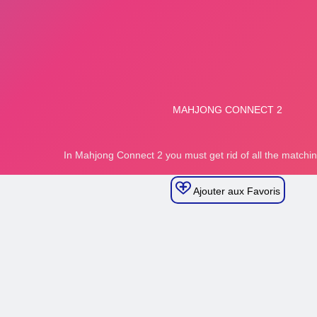
Ajouter aux Favoris