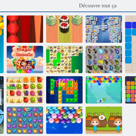
Découvre tout ça
Backgammon
Sushi
Mahjong
Classic
Backgammon
Fortuna
Joyaux
Mahjong
magiques
Kris Mahjong
papillon
Charmes à
Dash Juicy
Tentrix
bulles