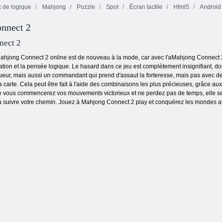
 de logique
Mahjong
Puzzle
Spot
Écran tactile
Html5
Android
nnect 2
Fruita écraser
Bubbles sans fin
Ranch orange
nect 2
Mahjong Connect 2 online est de nouveau à la mode, car avec l'aMahjong Connect 
tion et la pensée logique. Le hasard dans ce jeu est complètement insignifiant, do
eur, mais aussi un commandant qui prend d'assaut la forteresse, mais pas avec des a
 la carte. Cela peut être fait à l'aide des combinaisons les plus précieuses, grâce 
quelle vous commencerez vos mouvements victorieux et ne perdez pas de temps, ell
t à suivre votre chemin. Jouez à Mahjong Connect 2 play et conquérez les mondes a