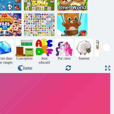
et Connect 2
Roi mahjong
Monde Onet
iles assorties
Bubble Shooter
modèle 3D
Mahjong fruits
sans fin
rois dans
Conception
Jeux
Par cœur
Sauteur
Jeux de
e rangée
educatif
puzzle
Darker