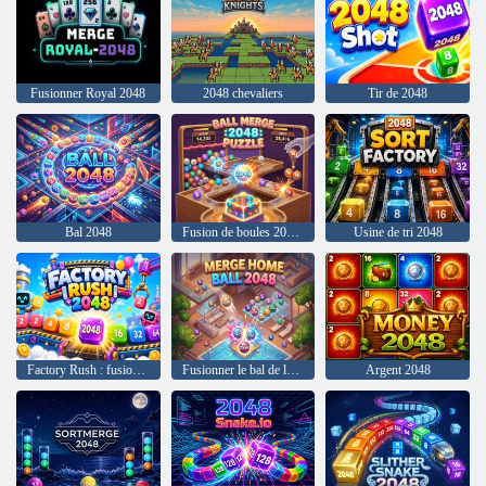
Fusionner Royal 2048
2048 chevaliers
Tir de 2048
Bal 2048
Fusion de boules 2048 : énigme
Usine de tri 2048
Factory Rush : fusion 2048
Fusionner le bal de la maison 2048
Argent 2048