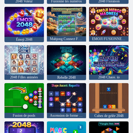
2048 Voleur
Fusionne les numéros
2048 Floraison
Mahjong Connect Fusionner
EMOJI FUSIONNE LA FOLIE
Émoji 2048
2048 Filles animées
2048 Chaos. io
Rebelle 2048
Fusion de pools
Ascension de forme : Roguelite
Cubes de gelée 2048