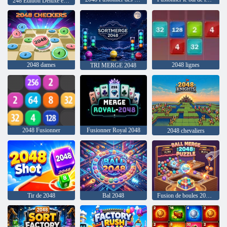
248 Édition Deluxe en bois
2048 dames
2048 lignes
TRI MERGE 2048
2048 Fusionner
Fusionner Royal 2048
2048 chevaliers
Tir de 2048
Bal 2048
Fusion de boules 2048 : énigme