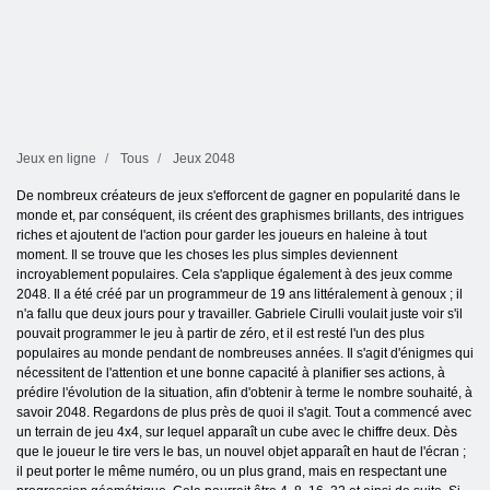
Jeux en ligne
Tous
Jeux 2048
De nombreux créateurs de jeux s'efforcent de gagner en popularité dans le
monde et, par conséquent, ils créent des graphismes brillants, des intrigues
riches et ajoutent de l'action pour garder les joueurs en haleine à tout
moment. Il se trouve que les choses les plus simples deviennent
incroyablement populaires. Cela s'applique également à des jeux comme
2048. Il a été créé par un programmeur de 19 ans littéralement à genoux ; il
n'a fallu que deux jours pour y travailler. Gabriele Cirulli voulait juste voir s'il
pouvait programmer le jeu à partir de zéro, et il est resté l'un des plus
populaires au monde pendant de nombreuses années. Il s'agit d'énigmes qui
nécessitent de l'attention et une bonne capacité à planifier ses actions, à
prédire l'évolution de la situation, afin d'obtenir à terme le nombre souhaité, à
savoir 2048. Regardons de plus près de quoi il s'agit. Tout a commencé avec
un terrain de jeu 4x4, sur lequel apparaît un cube avec le chiffre deux. Dès
que le joueur le tire vers le bas, un nouvel objet apparaît en haut de l'écran ;
il peut porter le même numéro, ou un plus grand, mais en respectant une