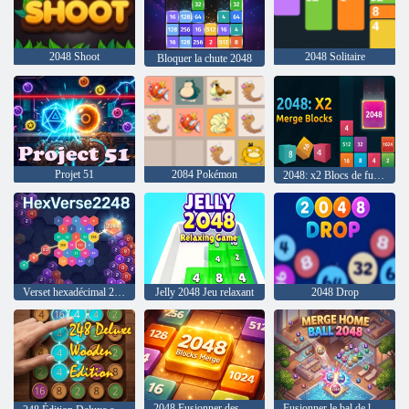
2048 Shoot
2048 Solitaire
Bloquer la chute 2048
Projet 51
2084 Pokémon
2048: x2 Blocs de fusion
Verset hexadécimal 2248
Jelly 2048 Jeu relaxant
2048 Drop
2048 Fusionner des blocs
Fusionner le bal de la maison 2048