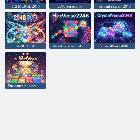
TRI MERGE 2048
2048 Serpent. io
Serpent glissant 2048
2048 : Duel
Verset hexadécimal 2248
CrystalVerse2048
Fusionner les blocs 2048