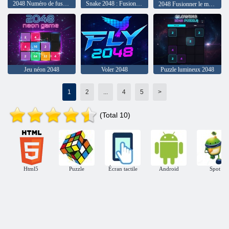
2048 Numéro de fusion de tir 3D
Snake 2048 : Fusion de cubes
2048 Fusionner le monde
Jeu néon 2048
Voler 2048
Puzzle lumineux 2048
1
2
...
4
5
>
(Total 10)
Html5
Puzzle
Écran tactile
Android
Spot