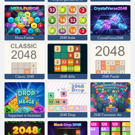
Hexa-Fusion
2048 fruits
CrystalVerse2048
Classic 2048
2048 défis
2048 Puzzle
2048 Drop
2048 Fusionner des blocs : physique
Supprimer et fusionner