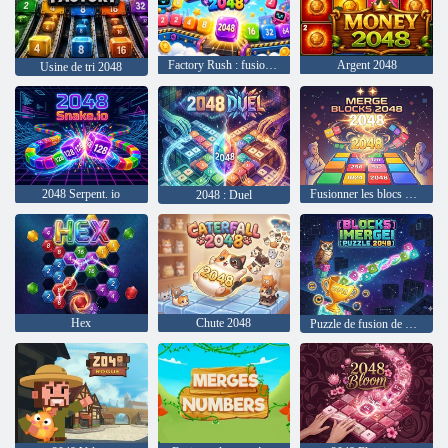
Factory Rush : fusion 2048
Argent 2048
Usine de tri 2048
2048 Serpent. io
Fusionner les blocs 2048
2048 : Duel
Hex
Chute 2048
Puzzle de fusion de blocs 2048