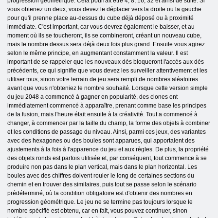
progression géométrique. Cela pourrait être 4, 8, 16, 32 et ainsi de suite. Si
vous obtenez un deux, vous devez le déplacer vers la droite ou la gauche
pour qu'il prenne place au-dessus du cube déjà déposé ou à proximité
immédiate. C'est important, car vous devrez également le baisser, et au
moment où ils se toucheront, ils se combineront, créant un nouveau cube,
mais le nombre dessus sera déjà deux fois plus grand. Ensuite vous agirez
selon le même principe, en augmentant constamment la valeur. Il est
important de se rappeler que les nouveaux dés bloqueront l'accès aux dés
précédents, ce qui signifie que vous devez les surveiller attentivement et les
utiliser tous, sinon votre terrain de jeu sera rempli de nombres aléatoires
avant que vous n'obteniez le nombre souhaité. Lorsque cette version simple
du jeu 2048 a commencé à gagner en popularité, des clones ont
immédiatement commencé à apparaître, prenant comme base les principes
de la fusion, mais l'heure était ensuite à la créativité. Tout a commencé à
changer, à commencer par la taille du champ, la forme des objets à combiner
et les conditions de passage du niveau. Ainsi, parmi ces jeux, des variantes
avec des hexagones ou des boules sont apparues, qui apportaient des
ajustements à la fois à l'apparence du jeu et aux règles. De plus, la propriété
des objets ronds est parfois utilisée et, par conséquent, tout commence à se
produire non pas dans le plan vertical, mais dans le plan horizontal. Les
boules avec des chiffres doivent rouler le long de certaines sections du
chemin et en trouver des similaires, puis tout se passe selon le scénario
prédéterminé, où la condition obligatoire est d'obtenir des nombres en
progression géométrique. Le jeu ne se termine pas toujours lorsque le
nombre spécifié est obtenu, car en fait, vous pouvez continuer, sinon