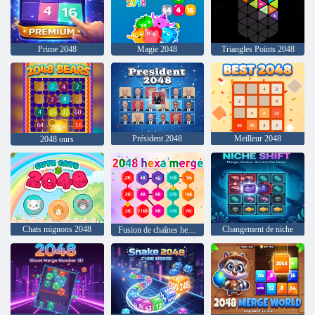
Prime 2048
Magie 2048
Triangles Points 2048
Président 2048
Meilleur 2048
2048 ours
Chats mignons 2048
Changement de niche
Fusion de chaînes hexagonales 2048