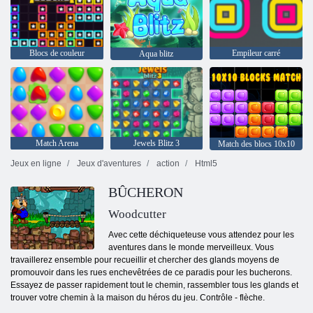
Blocs de couleur
Empileur carré
Aqua blitz
Match Arena
Jewels Blitz 3
Match des blocs 10x10
Jeux en ligne
Jeux d'aventures
action
Html5
BÛCHERON
Woodcutter
Avec cette déchiqueteuse vous attendez pour les
aventures dans le monde merveilleux. Vous
travaillerez ensemble pour recueillir et chercher des glands moyens de
promouvoir dans les rues enchevêtrées de ce paradis pour les bucherons.
Essayez de passer rapidement tout le chemin, rassembler tous les glands et
trouver votre chemin à la maison du héros du jeu. Contrôle - flèche.