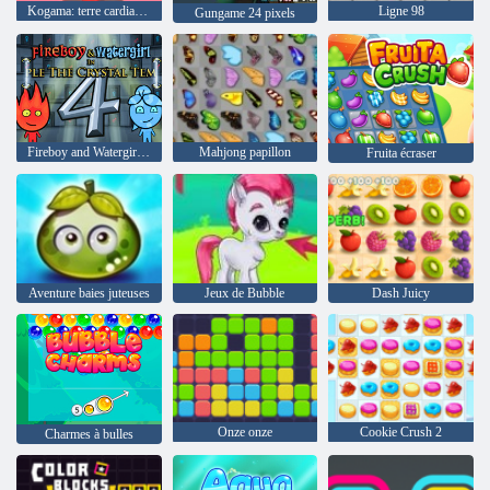
Kogama: terre cardiaque
Ligne 98
Gungame 24 pixels
Fireboy and Watergirl 4: The Crystal Temple
Mahjong papillon
Fruita écraser
Aventure baies juteuses
Jeux de Bubble
Dash Juicy
Onze onze
Cookie Crush 2
Charmes à bulles