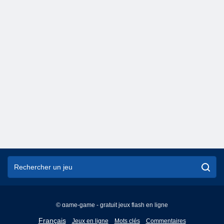
© game-game - gratuit jeux flash en ligne
English
Français
Jeux en ligne
Mots clés
Commentaires