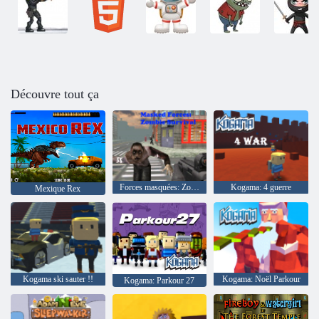
Découvre tout ça
Forces masquées: Zombie Survival
Kogama: 4 guerre
Mexique Rex
Kogama ski sauter !!
Kogama: Noël Parkour
Kogama: Parkour 27