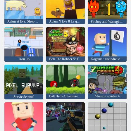
Adam et Eve: Sleepwalker
Adam N Eve 8 La quête de l'amour
Fireboy and Watergirl 1: Temple de forêt
Trou. Io
Bob The Robber 5: Temple Adventure
Kogama : atteindre le drapeau
Ball Hero Adventure: Balle Bounce Rouge
Mission zombie 4
Survie de pixel