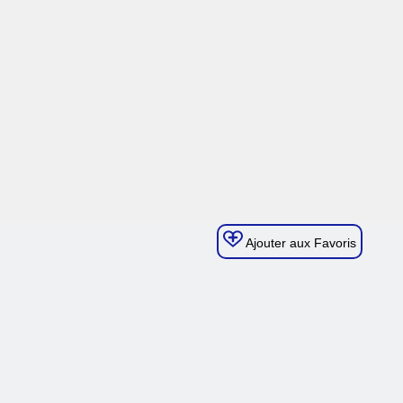
Ajouter aux Favoris