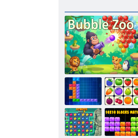
Tentrix
Zoo à bulles
Onet Connect