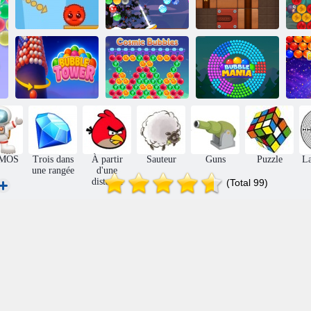
Bubble Shooter
Rouler la balle 2
Red and Green 2
Noël
en ligne
Dra
Bulles
Bub
Tour de bulle
cosmiques
Manie des bulles
MOS
Trois dans
À partir
Sauteur
Guns
Puzzle
La
une rangée
d'une
distance
(Total 99)