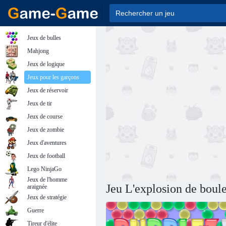
Jeux de bulles
Mahjong
Jeux de logique
Jeux pour les garçons
Jeux de réservoir
Jeux de tir
Jeux de course
Jeux de zombie
Jeux d'aventures
Jeux de football
Lego NinjaGo
Jeux de l'homme
Jeu L'explosion de boul
araignée
Jeux de stratégie
Guerre
Tireur d'élite