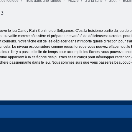
 de logique
Trois dans une rangée
Puzzle
3 à la suite
Spot
Écran 
Fireboy and
 3
Bubble Shooter
Backgammon
Watergirl 4: The
sans fin
Classic
Crystal Temple
ouve le jeu Candy Rain 3 online de Softgames. C'est la troisième partie du jeu de 
e travaille comme pâtissière et prépare une variété de délicieuses sucreries pour le
t couleurs. Notre tâche est de les déplacer dans n'importe quelle direction pour s'al
our cela. Le niveau est considéré comme réussi lorsque vous pouvez effacer tout le 
utieux. Il n'y a pas de limite de temps pour accomplir les tâches, vous pouvez don
online appartient à la catégorie des puzzles et est conçu pour développer l'attentio
sphère passionnante dans le jeu. Nous sommes sûrs que vous passerez beaucoup de 