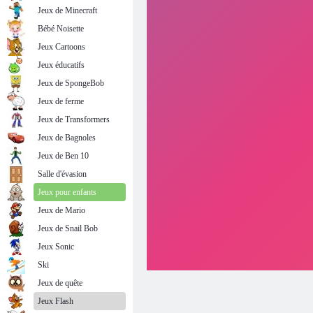
Jeux de Minecraft
Bébé Noisette
Jeux Cartoons
Jeux éducatifs
Jeux de SpongeBob
Jeux de ferme
Jeux de Transformers
Jeux de Bagnoles
Jeux de Ben 10
Salle d'évasion
Jeux pour enfants
Jeux de Mario
Jeux de Snail Bob
Jeux Sonic
Ski
Jeux de quête
Jeux Flash