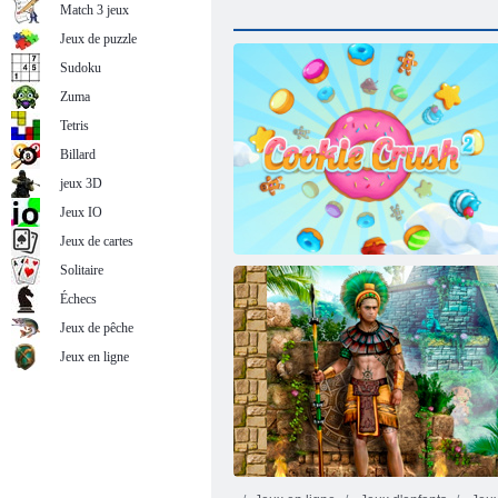
Match 3 jeux
Jeux de puzzle
Sudoku
Zuma
Tetris
Billard
jeux 3D
Jeux IO
Jeux de cartes
Solitaire
Échecs
Jeux de pêche
Jeux en ligne
Cookie Crush 2