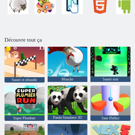
Découvre tout ça
Mouche
Sauter noir
Sauter et rebondir
Panda Simulator 3D
Super Plombier
Saut d'hélice