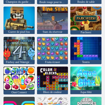
Champion du gardien de but
Boules de sable
Boule rouge pour toujours
Guerre de pixel fou
Stars du réservoir
Parcheesi
Fireboy and Watergirl 4: The Crystal Temple
Fruita écraser
Tentrix
Blocs de couleur
Aqua blitz
Onet Connect