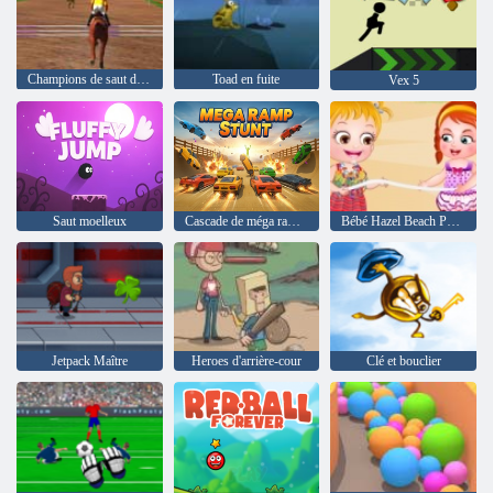
Champions de saut d'obstacles
Toad en fuite
Vex 5
Saut moelleux
Cascade de méga rampe
Bébé Hazel Beach Party
Jetpack Maître
Heroes d'arrière-cour
Clé et bouclier