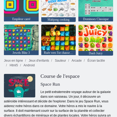
Empileur carré
Dominoes Classique
Mahjong cooking
Jewels Blitz 3
Ruée vers l'or chasse au trésor
Dash Juicy
Jeux en ligne
Jeux d'enfants
Sauteur
Arcade
Écran tactile
Html5
Android
Course de l'espace
Space Run
Le petit extraterrestre voyage autour de la galaxie
dans son vaisseau. Un jour, il découvre un
astéroïde intéressant et décide de l'explorer. Dans le jeu Space Run, vous
aiderez notre héros dans ce domaine. Votre héros a mis le navire à la
surface. Il doit maintenant courir sur la surface de la planète et collecter
divers échantillons de minéraux et de plantes locales. Votre héros suivra un