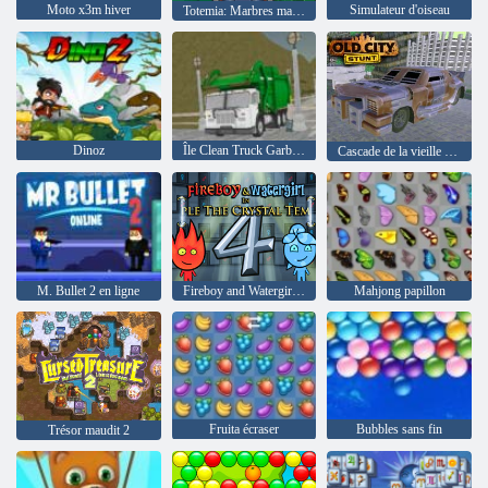
Moto x3m hiver
Simulateur d'oiseau
Totemia: Marbres maudits
Dinoz
Île Clean Truck Garbage Sim
Cascade de la vieille ville
M. Bullet 2 en ligne
Fireboy and Watergirl 4: The Crystal Temple
Mahjong papillon
Fruita écraser
Bubbles sans fin
Trésor maudit 2