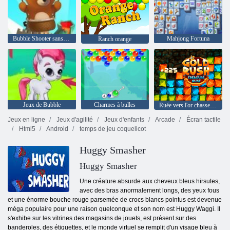
Bubble Shooter sans fin
Mahjong Fortuna
Ranch orange
Jeux de Bubble
Charmes à bulles
Ruée vers l'or chasse au trésor
Jeux en ligne
Jeux d'agilité
Jeux d'enfants
Arcade
Écran tactile
Html5
Android
temps de jeu coquelicot
Huggy Smasher
Huggy Smasher
Une créature absurde aux cheveux bleus hirsutes,
avec des bras anormalement longs, des yeux fous
et une énorme bouche rouge parsemée de crocs blancs pointus est devenue
méga populaire pour une raison quelconque et son nom est Huggy Waggi. Il
s'exhibe sur les vitrines des magasins de jouets, est présent sur des
banderoles, des étiquettes, et le monde virtuel se remplit d'un visage bleu à