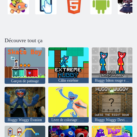
Découvre tout ça
Câlin extrême
Huggy bâton rouge et bleu
Garçon de patinage
Huggy Wuggy Évasion
Livre de coloriage : Poppy Playtime
Huggy Wuggy Devinez la bonne porte