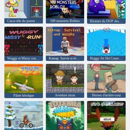
Casse-tête du joueur de Poppy
100 monstres Roblox
Histoire du DOP des Grimace Monsters
Wuggy et Missy courent
Katnap. Survie et évolutions
Huggy Jet Ski Coureur !
Aventure incas
Heroes d'arrière-cour
Pilote héroïque