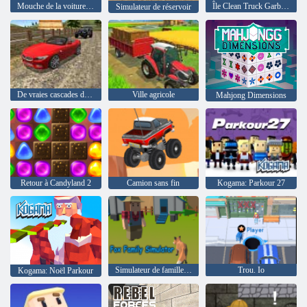
Mouche de la voiture à voler 4
Île Clean Truck Garbage Sim
Simulateur de réservoir
De vraies cascades dérivantes conduisant 3D
Ville agricole
Mahjong Dimensions
Retour à Candyland 2
Camion sans fin
Kogama: Parkour 27
Simulateur de famille Fox
Trou. Io
Kogama: Noël Parkour