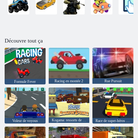
Découvre tout ça
Racing en montée 2
Rue Pursuit
Formule Fever
Kogama: ressorts de radiateur
Voleur de voyous
Race de super-héros LEGO