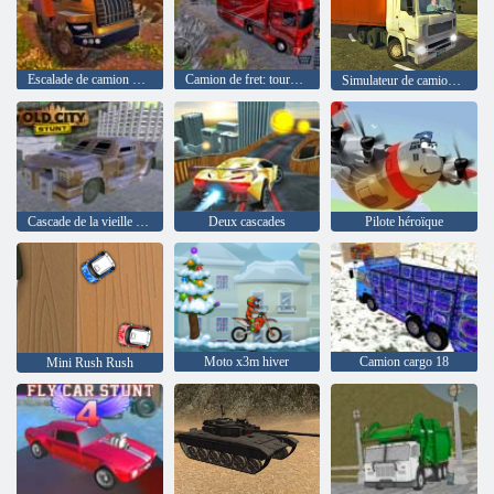
Escalade de camion hors route
Camion de fret: tournée euro-américaine
Simulateur de camion de ville réel
Cascade de la vieille ville
Deux cascades
Pilote héroïque
Moto x3m hiver
Camion cargo 18
Mini Rush Rush