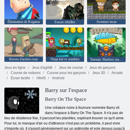
Élimination de Kogama
Aventure incas
Forces rebelles
Heroes d'arrière-cour
Ninja kid vs zombies
Totemia: Marbres maudits
Jeux en ligne
Jeux d'agilité
Jeux de course
Jeux de garçons
Course de voitures
Course pour les garçons
Jeux 3D
Arcade
Écran tactile
Html5
Android
Barry sur l'espace
Barry On The Space
Une créature noire à fourrure nommée Barry vit
dans l'espace à Barry On The Space. Il n'a pas de
lieu de résidence fixe, il parcourt les planètes, espérant trouver ce qu'il aime.
Pour lui, le manque d'air ou d'attirance n'est pas un problème, il peut vivre
n'importe où. Il s'assoit généralement sur un astéroïde et vole dessus jusqu'à