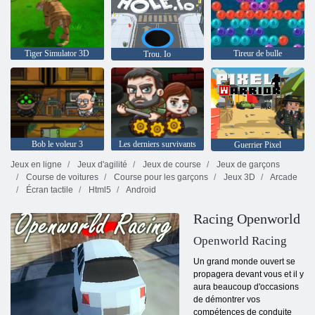
Tiger Simulator 3D
Tireur de bulle
Trou. Io
Bob le voleur 3
Les derniers survivants
Guerrier Pixel
Jeux en ligne
Jeux d'agilité
Jeux de course
Jeux de garçons
Course de voitures
Course pour les garçons
Jeux 3D
Arcade
Écran tactile
Html5
Android
Racing Openworld
Openworld Racing
Un grand monde ouvert se
propagera devant vous et il y
aura beaucoup d'occasions
de démontrer vos
compétences de conduite