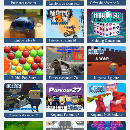
Puissants moteurs
Grève du désert de Road Of Fury
Camions de monstres de course
Point de rallye 6
Fête de la piscine Moto X3M
Mahjong Dimensions
Bubble Pop Story
Forces masquées: Zombie Survival
Kogama: 4 guerre
Kogama: Parkour 27
Kogama: Noël Parkour
Kogama ski sauter !!