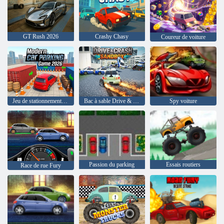
GT Rush 2026
Crashy Chasy
Coureur de voiture
Jeu de stationnement de voiture moderne 2026
Bac à sable Drive & Crash
Spy voiture
Passion du parking
Essais routiers
Race de rue Fury