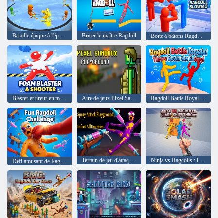
Bataille épique à l'épée ! Combattez dans la Ragdoll Arena !
Briser le maître Ragdoll
Boîte à bâtons Ragdoll Slowmo
Blaster et tireur en mousse
Aire de jeux Pixel Sandbox
Ragdoll Battle Royale! Jetez l'ennemi!
Terrain de jeu d'attaque de pulvérisation ! Infectez tous les ennemis !
Ninja vs Ragdolls : lancer de couteau tranchant !
Défi amusant de Ragdoll !