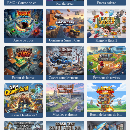
BMG : Course de voitures Ragdoll
Fracas solaire
Roi du tireur
Arène de trous
Conteneur Smash Cars
Battre le Boss 2
Fureur de bureau
Casser complètement la voiture
Écraseur de navires
Missiles et drones
Boom de la tour de bloc
Je suis Quadrober !