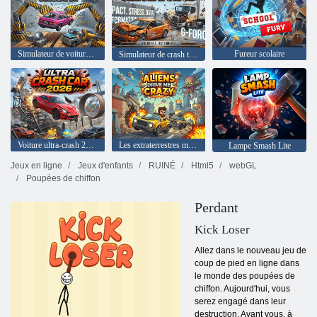
Simulateur de voitures de destruction
Fureur scolaire
Simulateur de crash test 3D
Voiture ultra-crash 2026
Les extraterrestres me rendent fou
Lampe Smash Lite
Jeux en ligne
Jeux d'enfants
RUINÉ
Html5
webGL
Poupées de chiffon
Perdant
Kick Loser
Allez dans le nouveau jeu de
coup de pied en ligne dans
le monde des poupées de
chiffon. Aujourd'hui, vous
serez engagé dans leur
destruction. Avant vous, à