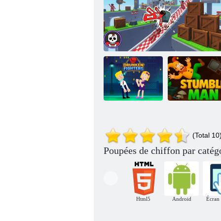
Combattants
Homme
(Total 10
Obby : Briser tous les os Ragdoll
ivres
trébuchant
Poupées de chiffon par catég
Html5
Android
Écran 