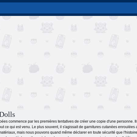
Dolls
upées commence par les premières tentatives de créer une copie d'une personne. Ils
ut ce qui est venu. Le plus souvent, il s'agissait de garnitures cutanées enroulées 
s matériaux, mais nous pouvons quand même déclarer en toute sécurité que l'histo