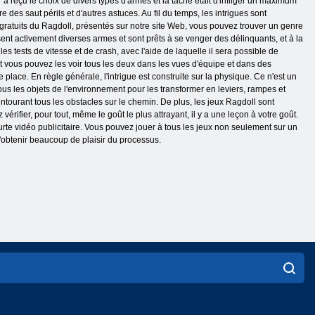
ur a reçu le choix de divers types d'armes et la tâche était d'infliger un maximum
 des saut périls et d'autres astuces. Au fil du temps, les intrigues sont
e gratuits du Ragdoll, présentés sur notre site Web, vous pouvez trouver un genre
risent activement diverses armes et sont prêts à se venger des délinquants, et à la
es tests de vitesse et de crash, avec l'aide de laquelle il sera possible de
et vous pouvez les voir tous les deux dans les vues d'équipe et dans des
lace. En règle générale, l'intrigue est construite sur la physique. Ce n'est un
ous les objets de l'environnement pour les transformer en leviers, rampes et
tourant tous les obstacles sur le chemin. De plus, les jeux Ragdoll sont
fier, pour tout, même le goût le plus attrayant, il y a une leçon à votre goût.
urte vidéo publicitaire. Vous pouvez jouer à tous les jeux non seulement sur un
'obtenir beaucoup de plaisir du processus.