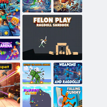
Lanceur de
upées Ragdoll
Champ de
Stickman
bataille
Combat Clash
Bac à sable au melon en ligne
OInepunch
Arène de
ecraft
Ragdoll
Détruisez le bac
Armes et
à sable Ragdoll
Felon Play : Bac à sable Ragdoll
Ragdolls