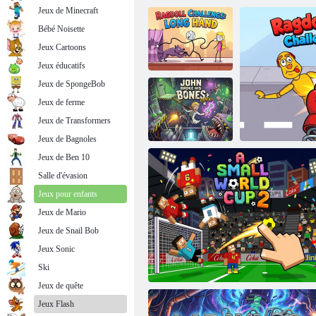
Jeux de Minecraft
Bébé Noisette
Jeux Cartoons
Jeux éducatifs
Jeux de SpongeBob
Jeux de ferme
Défi Ragdoll :
Jeux de Transformers
Main longue
Écrasement de gorille
Jeux de Bagnoles
Jeux de Ben 10
Salle d'évasion
John s'est cassé
les os
Jeux pour enfants
Jeux de Mario
Jeux de Snail Bob
Jeux Sonic
Ragdoll P
Ski
Jeux de quête
Jeux Flash