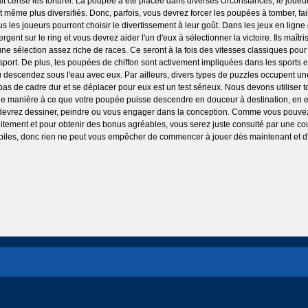
l était censé les torturer. La poupée a été placée dans diverses circonstances, le joue
t même plus diversifiés. Donc, parfois, vous devrez forcer les poupées à tomber, faire
s les joueurs pourront choisir le divertissement à leur goût. Dans les jeux en lign
gent sur le ring et vous devrez aider l'un d'eux à sélectionner la victoire. Ils maît
e sélection assez riche de races. Ce seront à la fois des vitesses classiques pour l
nsport. De plus, les poupées de chiffon sont activement impliquées dans les sports 
escendez sous l'eau avec eux. Par ailleurs, divers types de puzzles occupent une p
as de cadre dur et se déplacer pour eux est un test sérieux. Nous devons utiliser t
s de manière à ce que votre poupée puisse descendre en douceur à destination, en en
devrez dessiner, peindre ou vous engager dans la conception. Comme vous pouvez véri
tuitement et pour obtenir des bonus agréables, vous serez juste consulté par une co
obiles, donc rien ne peut vous empêcher de commencer à jouer dès maintenant et d