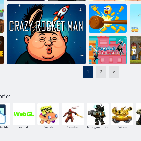
Stickman,
Odyssée du
archer, coup de
Ragdoll
Stickman Démontage 2026
pied
Terrain de jeu
pour les gens !
Arène de
Sa
Ragdoll !
Battre la marionnet
1
2
>
99
Busters de
b
poupées de
t
)
Ragdoll
orie:
Homme-fusée fou
tactile
webGL
Arcade
Combat
Jeux garcon tir
Action