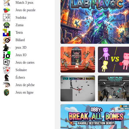
Match 3 jeux
Jeux de puzzle
Sudoku
Zuma
Tetris
Une petite Coupe du monde 2
Billard
jeux 3D
Jeux IO
Jeux de cartes
Solitaire
Échecs
Terrain de jeu
Jeux de pêche
pour les gens :
Seigneur
Bataille de
Jeux en ligne
Ragdoll
Des ravages en laboratoire
Ragdoll
Bâton
Dernière pièce :
Destruction 2
Bac à sable
Ragdoll
Ragdoll