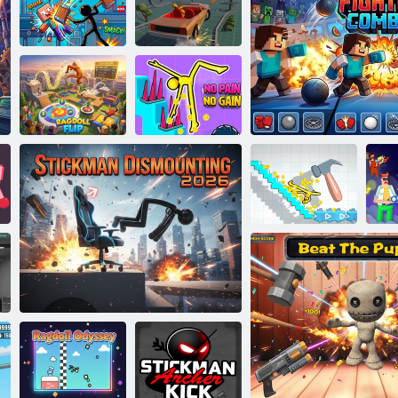
Bagarreurs de
Archers Ragdoll
Collection de
bâtons
Physique
Football ragdoll
mini-jeux
po
Noobs : Combo
Course
fou
mortelle !
On a rien sans
Ragdoll Flip
rien
Pas de douleur,
pas de gain -
Bac à sable
Ragdoll
Combat de combat Min