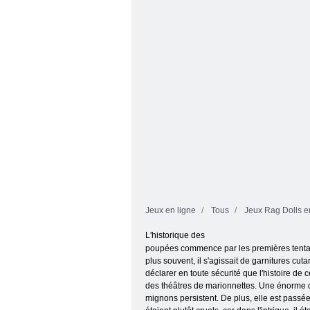
grand-mère !
monde de
Bac à sable
physique de
Ragdoll
football
Jeux en ligne
Tous
Jeux Rag Dolls e
L'historique des
poupées commence par les premières tentativ
plus souvent, il s'agissait de garnitures c
déclarer en toute sécurité que l'histoire d
des théâtres de marionnettes. Une énorme qu
mignons persistent. De plus, elle est passé