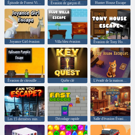
Épisode de Forest Village Esponge 2
Hunter House Escape
Évasion de garçon élégant
Joyance Girl évasion
Villa bleu évasion
Évasion de Tony House
Évasion de citrouille d'Halloween
Quête clé
L'évadé de la maison Kitty
Décodage rapide
Salle d'évasion Évasion d'hôtel
Les 15 dernières minutes