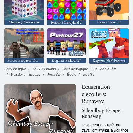
Mahjong Dimensions
Camion sans fin
Retour à Candyland 2
Forces masquées: Zombie Survival
Kogama: Parkour 27
Kogama: Noël Parkour
Jeux en ligne
Jeux d'enfants
Jeux de logique
jeux de quête
Puzzle
Escape
Jeux 3D
École
webGL
Écusciation
d'écoliers:
Runaway
Schoolboy Escape:
Runaway
Les parents occupés au
travail ont affaibli la vigilance