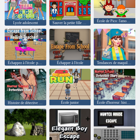
École de Pico: l'amour conquiert tout
Lycée adolescent
Sauver la petite fille de l'école
Échappez à l'école: professeur infernal!
Échapper à l'école
Tendances de maquillage des diplômes
École junior
École d'horreur: histoire de détective
Histoire de détective de l'école d'horreur