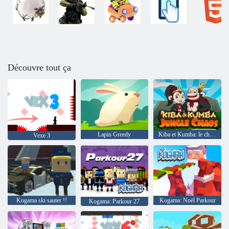
Découvre tout ça
Lapin Greedy
Kiba et Kumba: le chaos de la jungle
Vexe 3
Kogama ski sauter !!
Kogama: Noël Parkour
Kogama: Parkour 27