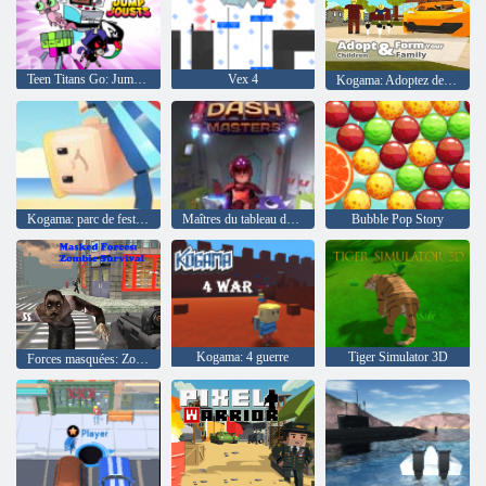
Teen Titans Go: Jump Joutes
Vex 4
Kogama: Adoptez des enfants et formez votre famille
Kogama: parc de festivals
Maîtres du tableau de bord
Bubble Pop Story
Kogama: 4 guerre
Tiger Simulator 3D
Forces masquées: Zombie Survival