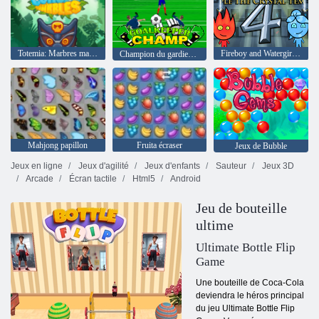
Totemia: Marbres maudits
Fireboy and Watergirl 4: The Crystal Temple
Champion du gardien de but
Mahjong papillon
Fruita écraser
Jeux de Bubble
Jeux en ligne
Jeux d'agilité
Jeux d'enfants
Sauteur
Jeux 3D
Arcade
Écran tactile
Html5
Android
Jeu de bouteille
ultime
Ultimate Bottle Flip
Game
Une bouteille de Coca-Cola
deviendra le héros principal
du jeu Ultimate Bottle Flip