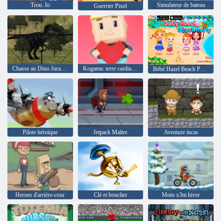
Trou. Io
Simulateur de bateau
Guerrier Pixel
Chasse au Dino Jurassique
Kogama: terre cardiaque
Bébé Hazel Beach Party
Pilote héroïque
Jetpack Maître
Aventure incas
Heroes d'arrière-cour
Clé et bouclier
Moto x3m hiver