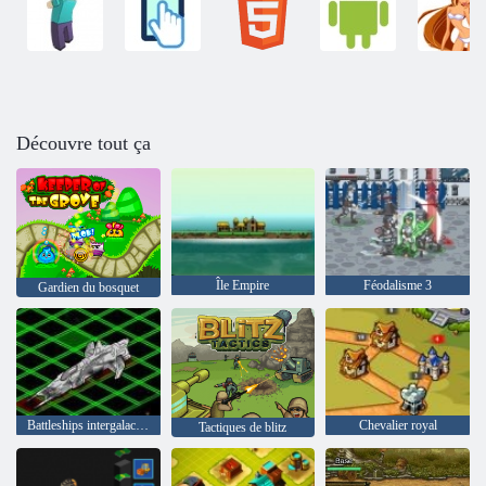
Découvre tout ça
Île Empire
Féodalisme 3
Gardien du bosquet
Battleships intergalactiques
Chevalier royal
Tactiques de blitz