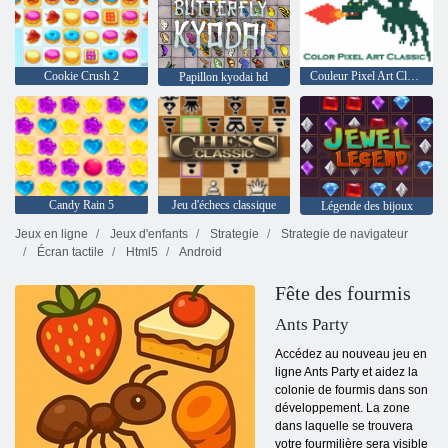
Cookie Crush 2
Couleur Pixel Art Classic
Papillon kyodai hd
Candy Rain 5
Jeu d'échecs classique
Légende des bijoux
Jeux en ligne
Jeux d'enfants
Strategie
Strategie de navigateur
Écran tactile
Html5
Android
Fête des fourmis
Ants Party
Accédez au nouveau jeu en
ligne Ants Party et aidez la
colonie de fourmis dans son
développement. La zone
dans laquelle se trouvera
votre fourmilière sera visible