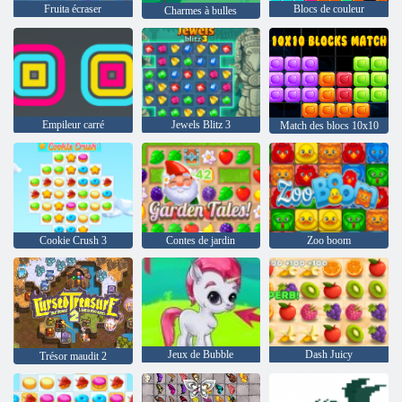
Fruita écraser
Blocs de couleur
Charmes à bulles
Empileur carré
Jewels Blitz 3
Match des blocs 10x10
Cookie Crush 3
Contes de jardin
Zoo boom
Jeux de Bubble
Dash Juicy
Trésor maudit 2