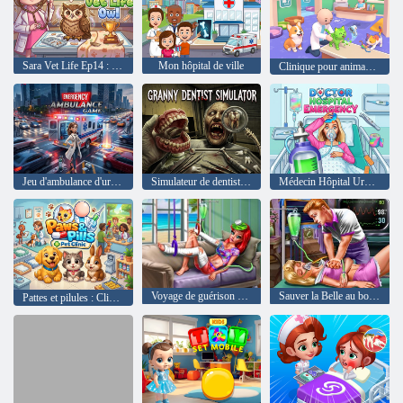
Sara Vet Life Ep14 : Chouette
Mon hôpital de ville
Clinique pour animaux de compagnie
Jeu d'ambulance d'urgence
Simulateur de dentiste grand-mère
Médecin Hôpital Urgence
Voyage de guérison de la princesse en mer
Sauver la Belle au bois dormant
Pattes et pilules : Clinique pour animaux de compagnie