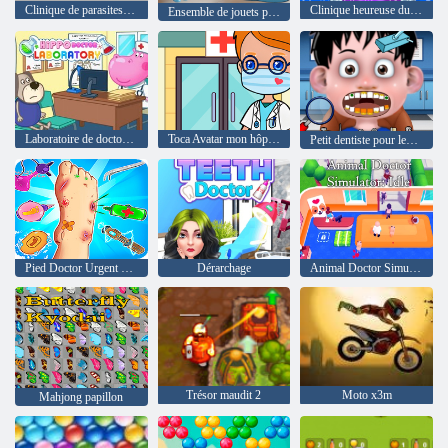
Clinique de parasites d'oreille
Clinique heureuse du jeu d'hôpital
Ensemble de jouets pour enfants mobile
Laboratoire de doctorat Hippo
Toca Avatar mon hôpital
Petit dentiste pour les enfants 2
Pied Doctor Urgent Care
Dérarchage
Animal Doctor Simulator: inactif
Trésor maudit 2
Moto x3m
Mahjong papillon