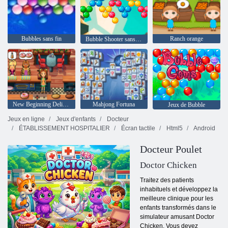
Bubbles sans fin
Ranch orange
Bubble Shooter sans fin
New Beginning Delicious Emily
Mahjong Fortuna
Jeux de Bubble
Jeux en ligne
Jeux d'enfants
Docteur
ÉTABLISSEMENT HOSPITALIER
Écran tactile
Html5
Android
Docteur Poulet
Doctor Chicken
Traitez des patients
inhabituels et développez la
meilleure clinique pour les
enfants transformés dans le
simulateur amusant Doctor
Chicken. Vous devez