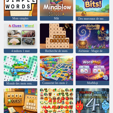
Mots simples
Mât
Des morceaux de mots !
4 indices 1 mot
Recherche de mots
Alchimie : Magie des Mots
Connecter les mots 2026
MotMoji
Monde des mots remplis