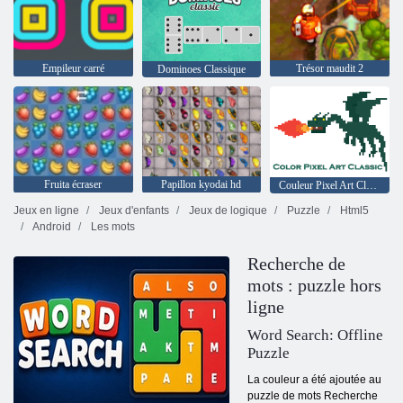
Empileur carré
Trésor maudit 2
Dominoes Classique
Fruita écraser
Papillon kyodai hd
Couleur Pixel Art Classic
Jeux en ligne
Jeux d'enfants
Jeux de logique
Puzzle
Html5
Android
Les mots
Recherche de
mots : puzzle hors
ligne
Word Search: Offline
Puzzle
La couleur a été ajoutée au
puzzle de mots Recherche