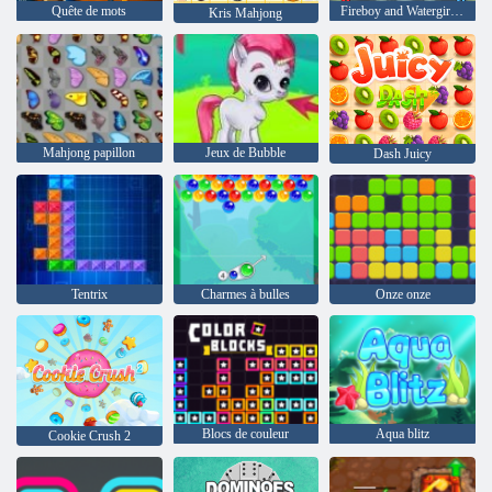
Quête de mots
Fireboy and Watergirl 4: The Crystal Temple
Kris Mahjong
Mahjong papillon
Jeux de Bubble
Dash Juicy
Tentrix
Charmes à bulles
Onze onze
Blocs de couleur
Aqua blitz
Cookie Crush 2