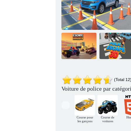
La police
s'échappe de la
(Total 12
Raid d'évasion
Jeu de stationnement de voiture de police
3D
Voiture de police par catégor
Course pour
Course de
Ht
les garçons
voitures