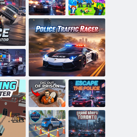
chapper aux
flics 3D
Simulateur de
voiture de
Échapper à la
poursuite
police pour
Maître de voiture de conduite de véhicule
policière
Brainrots
Jeu de
mpétences en
e de police
ture de police
Échapper à la
Sortir de prison
Coureur de circulation de la police
police