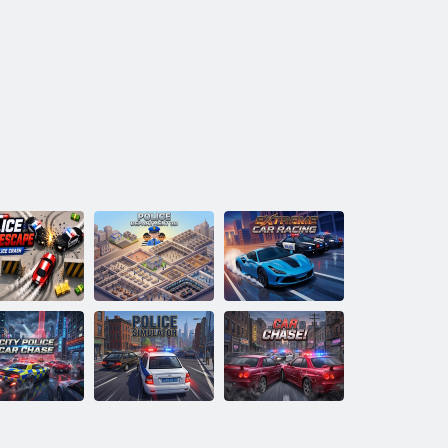
Évasion de
Course
dérive de la
Service de police
automobile
police
modèle 3D
extrême
oursuite en