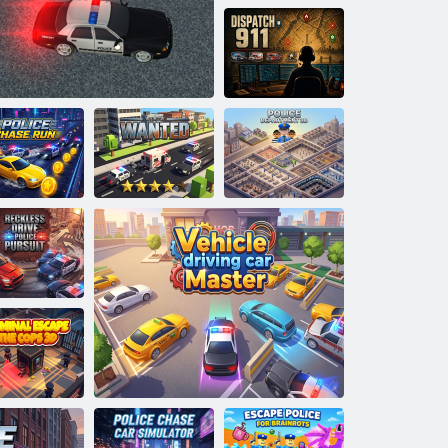
Super Stunt
Police Bike
Simulator 3D
Répartition 911
Course de
poursuite
Service de police
policière
Police Parking
RECHERCHÉ
modèle 3D
Conduite
mprudente -
Poursuite
policière
Criminel