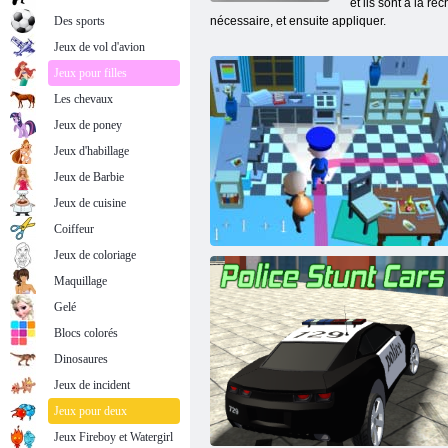
et ils sont à la r
Des sports
nécessaire, et ensuite appliquer.
Jeux de vol d'avion
Jeux pour filles
Les chevaux
Jeux de poney
Jeux d'habillage
Jeux de Barbie
Jeux de cuisine
Coiffeur
Jeux de coloriage
Maquillage
Gelé
Blocs colorés
Dinosaures
Jeux de incident
Jeux pour deux
Pillage chanceux
Jeux Fireboy et Watergirl