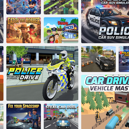
Simulation de
voiture de police
É
bus de police
Flic et voleur
Opérateur 911
de la ville
Route Smashy
Police ici
recherchée
Attrapez le
La police de ma
voleur
ville
Simulateur de
flic de poursuite
en voiture de
co
Simulateur de SUV de voitur
police
voi