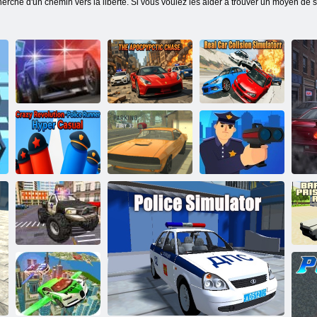
echerche d'un chemin vers la liberté. Si vous voulez les aider à trouver un moyen de s
Véritable
simulateur de
La poursuite
collision de
Rue Pursuit
apocalyptique
voiture
Crazy
Revolution-
Police Runner
Soyons des flics
Hyper Casual
Parking Fury 3d
3D
Simulateur de
chauffeur de
B
camion de police