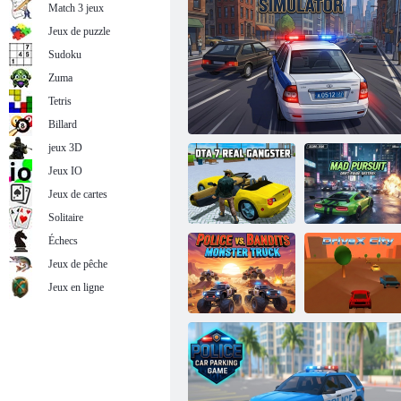
Match 3 jeux
Jeux de puzzle
Sudoku
Zuma
Tetris
Évasion de dérive de la police
Billard
jeux 3D
Jeux IO
Jeux de cartes
Solitaire
Échecs
Jeux de pêche
DTA 7 - Vrai
Jeux en ligne
gangster
Simulateur de police
Poursuite folle
Police contre
bandits :
Monster Truck
DriveX Ville