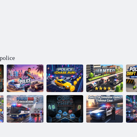
police
Course de
Vice-police de
poursuite
Miami
policière
RECHERCHÉ
Affaire pénale
du jeu de
P