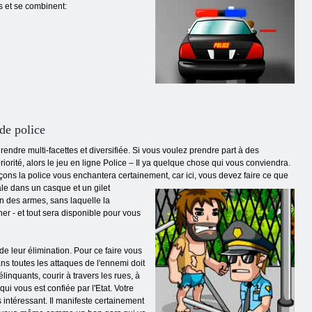
és et se combinent:
 de police
endre multi-facettes et diversifiée. Si vous voulez prendre part à des
orité, alors le jeu en ligne Police – Il ya quelque chose qui vous conviendra.
rçons la police vous enchantera certainement, car ici, vous devez faire ce que
le dans un casque et un gilet
on des armes, sans laquelle la
ner - et tout sera disponible pour vous
de leur élimination. Pour ce faire vous
ans toutes les attaques de l'ennemi doit
inquants, courir à travers les rues, à
ui vous est confiée par l'Etat. Votre
s intéressant. Il manifeste certainement