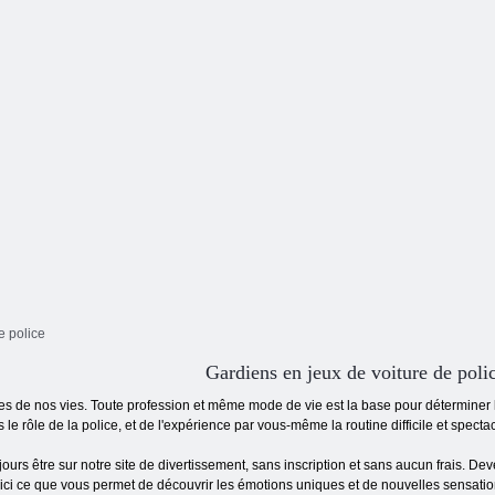
Simulation de
simulation de
voi
bus de police
Flic et voleur
voiture de police
e police
Gardiens en jeux de voiture de poli
es de nos vies. Toute profession et même mode de vie est la base pour déterminer la
 le rôle de la police, et de l'expérience par vous-même la routine difficile et specta
jours être sur notre site de divertissement, sans inscription et sans aucun frais. De
oici ce que vous permet de découvrir les émotions uniques et de nouvelles sensation