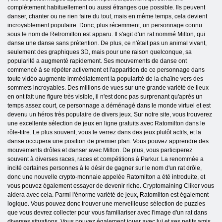
complètement habituellement ou aussi étranges que possible. Ils peuvent
danser, chanter ou ne rien faire du tout, mais en même temps, cela devient
incroyablement populaire. Donc, plus récemment, un personnage connu
sous le nom de Retromilton est apparu. Il s'agit d'un rat nommé Milton, qui
danse une danse sans prétention. De plus, ce n'était pas un animal vivant,
seulement des graphiques 3D, mais pour une raison quelconque, sa
popularité a augmenté rapidement. Ses mouvements de danse ont
commencé à se répéter activement et l'apparition de ce personnage dans
toute vidéo augmente immédiatement la popularité de la chaîne vers des
sommets incroyables. Des millions de vues sur une grande variété de lieux
en ont fait une figure très visible, il n'est donc pas surprenant qu'après un
temps assez court, ce personnage a déménagé dans le monde virtuel et est
devenu un héros très populaire de divers jeux. Sur notre site, vous trouverez
une excellente sélection de jeux en ligne gratuits avec Ratomilton dans le
rôle-titre. Le plus souvent, vous le verrez dans des jeux plutôt actifs, et la
danse occupera une position de premier plan. Vous pouvez apprendre des
mouvements drôles et danser avec Milton. De plus, vous participerez
souvent à diverses races, races et compétitions à Parkur. La renommée a
incité certaines personnes à le désir de gagner sur le nom d'un rat drôle,
donc une nouvelle crypto-monnaie appelée Ratomilton a été introduite, et
vous pouvez également essayer de devenir riche. Cryptomaining Cliker vous
aidera avec cela. Parmi l'énorme variété de jeux, Ratomilton est également
logique. Vous pouvez donc trouver une merveilleuse sélection de puzzles
que vous devrez collecter pour vous familiariser avec l'image d'un rat dans
diverses situations. Vous pouvez également jouer avec lui et ses petits amis