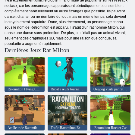
Il est extrêmement difficile d'obtenir la formule de popularité sur les réseaux
sociaux, car les personnages apparaissent périodiquement qui semblent
complètement habituellement ou aussi étranges que possible. Ils peuvent
danser, chanter ou ne rien faire du tout, mais en même temps, cela devient
incroyablement populaire. Donc, plus récemment, un personnage connu
sous le nom de Retromilton est apparu. Il s'agit d'un rat nommé Milton, qui
danse une danse sans prétention. De plus, ce n'était pas un animal vivant,
seulement des graphiques 3D, mais pour une raison quelconque, sa
popularité a augmenté rapidement.
Dernières Jeux Rat Milton
Ratomilton Flying Car Race
Rabat à œufs tournant ratomilton
Oegdog visité par ratomilton
Artilleur de Ratomilton Extreme
Trafic Ratomilton Extreme Highway
Ratomilton Rocket Car