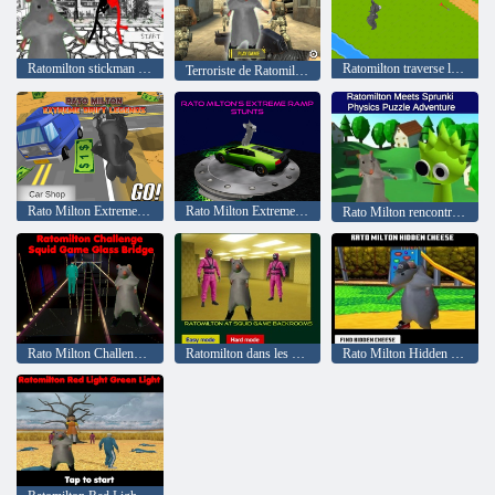
Ratomilton stickman nue knuckle
Ratomilton traverse la route
Terroriste de Ratomilton
Rato Milton Extreme Drift Legends
Rato Milton Extreme rampe cascades
Rato Milton rencontre l'aventure de puzzle de la physique sprunki
Rato Milton Challenge Squid Game Glass Bridge
Ratomilton dans les arrière-salles de gibier de Squid
Rato Milton Hidden Cheese