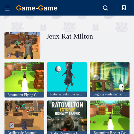
Jeux Rat Milton
Rabat à œufs tournant ratomilton
Oegdog visité par ratomilton
Ratomilton Flying Car Race
Artilleur de Ratomilton Extreme
Ratomilton Rocket Car
Trafic Ratomilton Extreme Highway