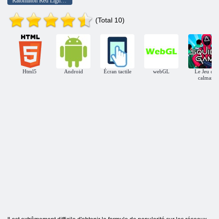
Ratomilton Red Light Green Light
(Total 10)
Html5
Android
Écran tactile
webGL
Le Jeu du
calmar