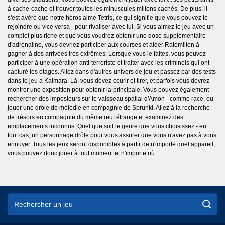
à cache-cache et trouver toutes les minuscules miltons cachés. De plus, il
s'est avéré que notre héros aime Tetris, ce qui signifie que vous pouvez le
rejoindre ou vice versa - pour rivaliser avec lui. Si vous aimez le jeu avec un
complot plus riche et que vous voudrez obtenir une dose supplémentaire
d'adrénaline, vous devriez participer aux courses et aider Ratomilton à
gagner à des arrivées très extrêmes. Lorsque vous le faites, vous pouvez
participer à une opération anti-terroriste et traiter avec les criminels qui ont
capturé les otages. Allez dans d'autres univers de jeu et passez par des tests
dans le jeu à Kalmara. Là, vous devez courir et tirer, et parfois vous devrez
montrer une exposition pour obtenir la principale. Vous pouvez également
rechercher des imposteurs sur le vaisseau spatial d'Amon - comme race, ou
jouer une drôle de mélodie en compagnie de Sprunki. Allez à la recherche
de trésors en compagnie du même œuf étrange et examinez des
emplacements inconnus. Quel que soit le genre que vous choisissez - en
tout cas, un personnage drôle pour vous assurer que vous n'avez pas à vous
ennuyer. Tous les jeux seront disponibles à partir de n'importe quel appareil,
vous pouvez donc jouer à tout moment et n'importe où.