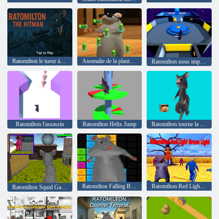
Ratomilton le tueur à gages
Anomalie de la plantes grimpantes de Ratomilton
Ratomilton nous imposent
Ratomilton l'assassin
Ratomilton Helix Jump
Ratomilton tourne la disquette minecraft
Ratomilton Falling Blocks
Ratomilton Red Light Green Light
Ratomilton Squid Game Prison Escape