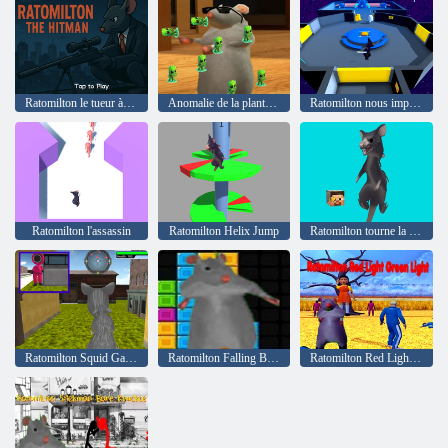
Ratomilton le tueur à gages
Anomalie de la plantes grimpantes de Ratomilton
Ratomilton nous imposent
Ratomilton l'assassin
Ratomilton Helix Jump
Ratomilton tourne la disquette minecraft
Ratomilton Squid Game Prison Escape
Ratomilton Falling Blocks
Ratomilton Red Light Green Light