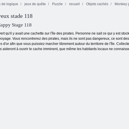
 de logique
jeux de quête
Puzzle
recueil
Objets cachés
Monkey 
Cat partout dans
yeux stade 118
le monde -
Wheely 5
Alpine Lakes
Bubbles sans fin
appy Stage 118
rt qu'il y avait une cachette sur l'île des pirates. Personne ne sait ce qui y est st
voyage. Vous rencontrerez des pirates, mais ils ne sont pas dangereux, ce sont des vol
ces d'or afin que vous puissiez marcher librement autour du territoire de l'île. Col
s. Ils aideront à ouvrir le cache imminent, que même les habitants locaux ne connaiss