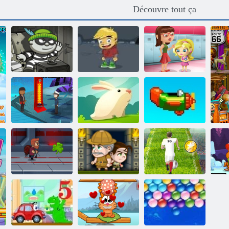
Découvre tout ça
Bob le voleur
Mon livre
École de jeu
H5
d'aventure 2
Slacking
Répéter à
Île Bayou
Lapin Greedy
nouveau
Euro Football
Jetpack Maître
Aventure incas
Sprint