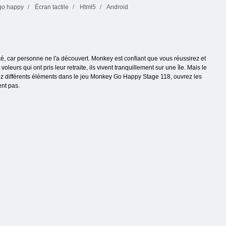
go happy
Écran tactile
Html5
Android
ocké, car personne ne l'a découvert. Monkey est confiant que vous réussirez et
eurs qui ont pris leur retraite, ils vivent tranquillement sur une île. Mais le
lectez différents éléments dans le jeu Monkey Go Happy Stage 118, ouvrez les
ent pas.