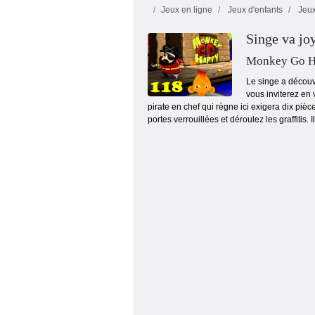
Jeux en ligne
Jeux d'enfants
Jeux
Singe va jo
Monkey Go H
Le singe a découve
vous inviterez en 
pirate en chef qui règne ici exigera dix piè
Rush Thrill 4
portes verrouillées et déroulez les graffiti