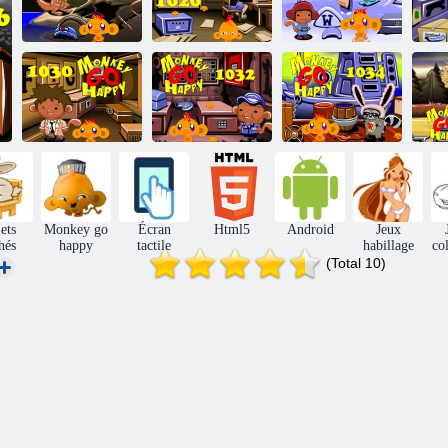
Singe Go Happy
Singe Go Happy
Singe Go Happy
Si
Stage 1018
Stage 1020
Stage 1022
Singe Go Happy
Singe Go Happy
Singe Go Happy
Si
Stage 1030
Stage 1032
Stage 1034
ets
Monkey go
Écran
Html5
Android
Jeux
hés
happy
tactile
habillage
co
(Total 10)