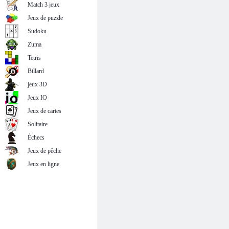
Match 3 jeux
Jeux de puzzle
Sudoku
Zuma
Tetris
Billard
jeux 3D
Jeux IO
Jeux de cartes
Solitaire
Échecs
Jeux de pêche
Jeux en ligne