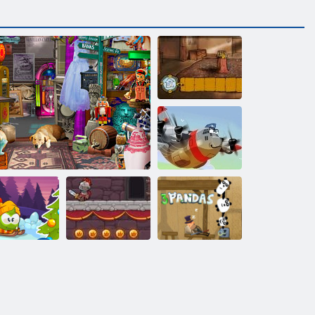
Les Esprits de
famille Kelley
Pilote héroïque
Aventures
d'hiver
Petite boutique de trésors
Valiant Knight
3 pandas