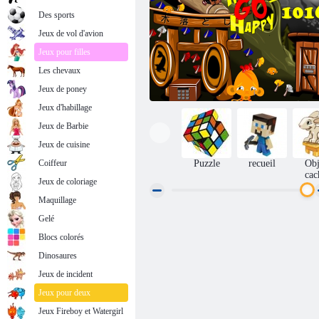
Des sports
Jeux de vol d'avion
Jeux pour filles
Les chevaux
Jeux de poney
Jeux d'habillage
Jeux de Barbie
Jeux de cuisine
Coiffeur
Puzzle
recueil
Obj
cac
Jeux de coloriage
Maquillage
Gelé
Singe Go Happy Stage 1016
Blocs colorés
Dinosaures
Jeux de incident
Jeux pour deux
Jeux Fireboy et Watergirl