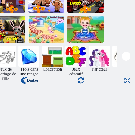
nge Go Happy
Singe Go Happy
Singe Go Happy
Stage 1024
Stage 1026
Stage 1028
nge Go Happy
Bébé Hazel à la
Bébé Noisette:
Stage 1036
plage
Fairyland
Jeux de
Trois dans
Conception
Jeux
Par cœur
Sauteur
loriage de
une rangée
educatif
fille
Darker