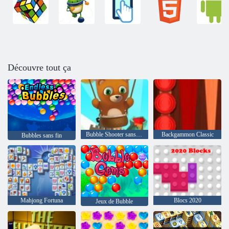
Découvre tout ça
Bubble Shooter sans fin
Backgammon Classic
Bubbles sans fin
Mahjong Fortuna
Blocs 2020
Jeux de Bubble