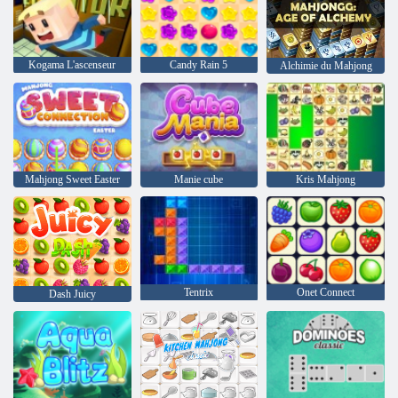
Kogama L'ascenseur
Candy Rain 5
Alchimie du Mahjong
Mahjong Sweet Easter
Manie cube
Kris Mahjong
Tentrix
Onet Connect
Dash Juicy