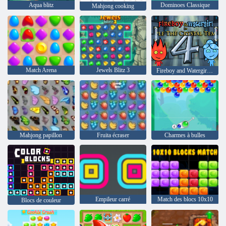
Aqua blitz
Dominoes Classique
Mahjong cooking
Match Arena
Jewels Blitz 3
Fireboy and Watergirl 4: The Crystal Temple
Mahjong papillon
Fruita écraser
Charmes à bulles
Empileur carré
Match des blocs 10x10
Blocs de couleur