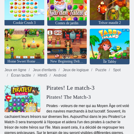
Cookie Crush 3
Trésor maudit 2
Contes de jardin
Home Sweet Home Delicious Emily
New Beginning Delicious Emily
Île Tabby
Jeux en ligne
Jeux d'enfants
Jeux de logique
Puzzle
Spot
Écran tactile
Html5
Android
Pirates! Le match-3
Pirates! The Match-3
Pirates - voleurs de mer qui au Moyen Âge ont volé
des navires marchands à but lucratif. Souvent, ils
cachaient leurs trésors sur diverses îles. Aujourd'hui dans le jeu Pirates! Le
Match-3 sera transporté à l'époque et aidera l'un des pirates à cacher le
trésor de notre héros sur l'île. Mais avant cela, il a décidé de regrouper les
pierres précieuses. Sur le terrain de jeu seront visibles différentes pierres.