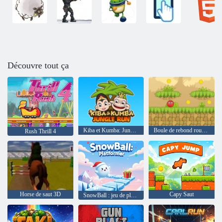
Découvre tout ça
Kiba et Kumba: Jungle Run
Boule de rebond rouge 5
Rush Thrill 4
Horse de saut 3D
Capy Saut
SnowBall : jeu de plateforme