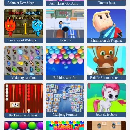
Adam et Eve: Sleepwalker
Tireurs fous
Teen Titans Go: Jump Joutes
Fireboy and Watergirl 1: Temple de forêt
Trou. Io
Élimination de Kogama
Mahjong papillon
Bubbles sans fin
Bubble Shooter sans fin
Mahjong Fortuna
Jeux de Bubble
Backgammon Classic