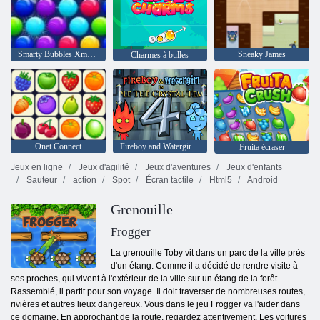
Smarty Bubbles Xmas Edition
Sneaky James
Charmes à bulles
Onet Connect
Fireboy and Watergirl 4: The Crystal Temple
Fruita écraser
Jeux en ligne
Jeux d'agilité
Jeux d'aventures
Jeux d'enfants
Sauteur
action
Spot
Écran tactile
Html5
Android
Grenouille
Frogger
La grenouille Toby vit dans un parc de la ville près
d'un étang. Comme il a décidé de rendre visite à
ses proches, qui vivent à l'extérieur de la ville sur un étang de la forêt.
Rassemblé, il partit pour son voyage. Il doit traverser de nombreuses routes,
rivières et autres lieux dangereux. Vous dans le jeu Frogger va l'aider dans
ce domaine. En approchant de la route, regardez attentivement. Les voitures