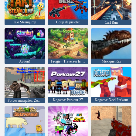
Taki Steamjump
Coup de pistolet
Carl Run
Action!
Frogie - Traverser la route
Mexique Rex
Kogama: Parkour 27
Kogama: Noël Parkour
Forces masquées: Zombie Survival