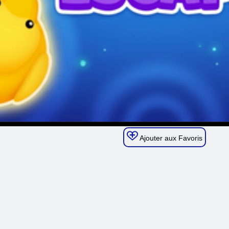
Ajouter aux Favoris