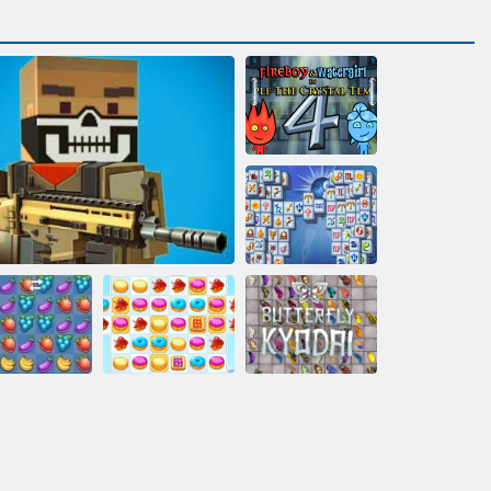
Fireboy and
Watergirl 4: The
Crystal Temple
Mahjong
Fortuna
Papillon kyodai
ruita écraser
Guerre de pixel fou
Cookie Crush 2
hd