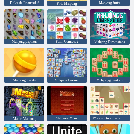
Tuiles de l'inattendu!
Mahjong fruits
Kris Mahjong
Mahjong papillon
Farm Connect 2
Mahjong Dimensions
Mahjong Candy
Mahjong Fortuna
Mahjongg maître 2
Mahjong Mania
Woodventure mahjong connecter
Magie Mahjong