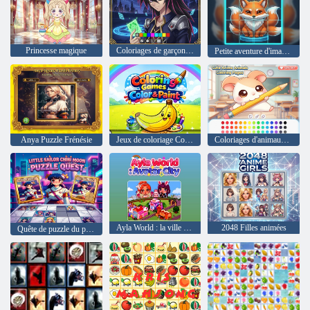
Princesse magique
Coloriages de garçons animés
Petite aventure d'images coulissantes Kurama
Anya Puzzle Frénésie
Jeux de coloriage Couleur et peinture
Coloriages d'animaux mignons d'anime
Ayla World : la ville des avatars
2048 Filles animées
Quête de puzzle du petit marin Chibi Moon