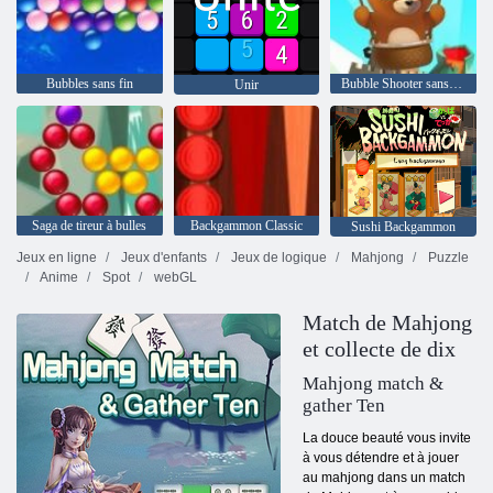
Bubbles sans fin
Bubble Shooter sans fin
Unir
Saga de tireur à bulles
Backgammon Classic
Sushi Backgammon
Jeux en ligne
Jeux d'enfants
Jeux de logique
Mahjong
Puzzle
Anime
Spot
webGL
Match de Mahjong
et collecte de dix
Mahjong match &
gather Ten
La douce beauté vous invite
à vous détendre et à jouer
au mahjong dans un match