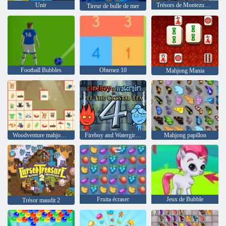
Unir
Trésors de Montezuma 2
Tireur de bulle de mer
Football Bubbles
Obtenez 10
Mahjong Mania
Woodventure mahjong connecter
Fireboy and Watergirl 4: The Crystal Temple
Mahjong papillon
Fruita écraser
Jeux de Bubble
Trésor maudit 2