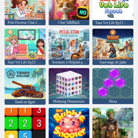
Petit Docteur Chat 2026
Chat TalkBack
Sara Vet Life Ep11: Furet
Sara Vet Life Ep12: Caméléon
Aventure à l'hôpital pour animaux de docteur pour animaux de compagnie
Sauvetage de patte
Mahjong Dimensions
Hexa
Tandi en ligne