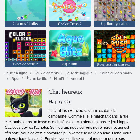
Charmes à bulles
Papillon kyodai hd
Cookie Crush 2
Blocs de couleur
Aqua blitz
Ruée vers l'or chasse au trésor
Jeux en ligne
Jeux d'enfants
Jeux de logique
Soins aux animaux
Spot
Écran tactile
Html5
Android
Chat heureux
Happy Cat
Le chat Lisa vit avec ses maîtres dans la
campagne. Comme si elle marchait dans la rue,
elle tomba dans un fossé et était très sale. Maintenant, dans le jeu Happy
Cat, vous devrez l'acheter. Sur l'écran, nous verrons notre héroïne, qui est
très sale. Vous devrez le savourer, puis versez-le de la douche. Donc, vous
enlevez toute la saleté. Ensuite, vous utilisez un peigne pour porter ses