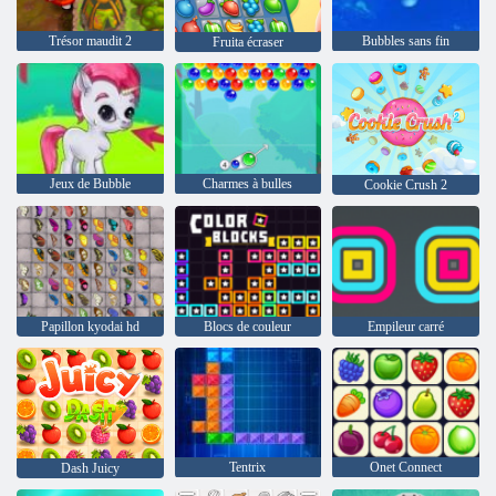
Trésor maudit 2
Bubbles sans fin
Fruita écraser
Jeux de Bubble
Charmes à bulles
Cookie Crush 2
Papillon kyodai hd
Blocs de couleur
Empileur carré
Tentrix
Onet Connect
Dash Juicy