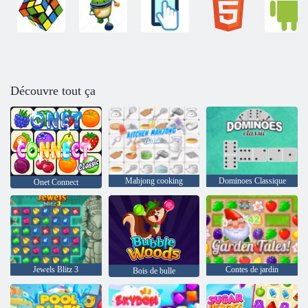
Découvre tout ça
Mahjong cooking
Dominoes Classique
Onet Connect
Jewels Blitz 3
Contes de jardin
Bois de bulle