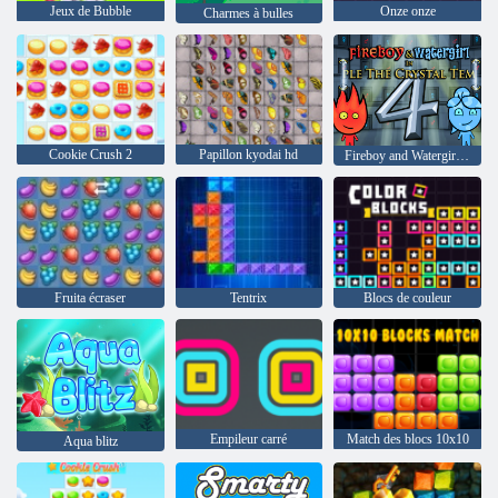
Jeux de Bubble
Onze onze
Charmes à bulles
Cookie Crush 2
Papillon kyodai hd
Fireboy and Watergirl 4: The Crystal Temple
Fruita écraser
Tentrix
Blocs de couleur
Empileur carré
Match des blocs 10x10
Aqua blitz