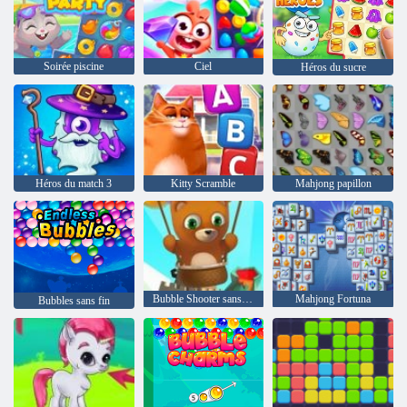
Soirée piscine
Ciel
Héros du sucre
Héros du match 3
Kitty Scramble
Mahjong papillon
Bubble Shooter sans fin
Mahjong Fortuna
Bubbles sans fin