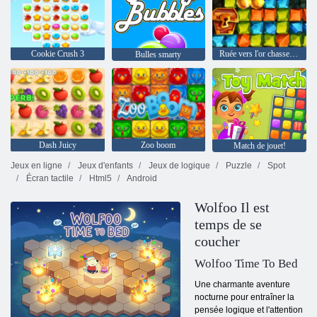
Cookie Crush 3
Ruée vers l'or chasse au trésor
Bulles smarty
Dash Juicy
Zoo boom
Match de jouet!
Jeux en ligne
Jeux d'enfants
Jeux de logique
Puzzle
Spot
Écran tactile
Html5
Android
Wolfoo Il est
temps de se
coucher
Wolfoo Time To Bed
Une charmante aventure
nocturne pour entraîner la
pensée logique et l'attention